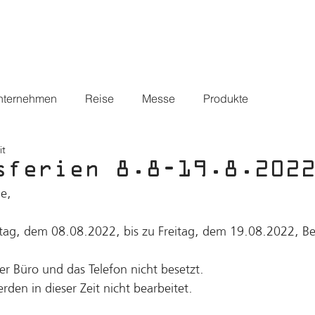
ÜBER UNS
WORLDCRUISER
FAHRZEUGE
SERVICE
N
nternehmen
Reise
Messe
Produkte
it
sferien 8.8-19.8.202
de,
g, dem 08.08.2022, bis zu Freitag, dem 19.08.2022, Betr
ser Büro und das Telefon nicht besetzt. 
den in dieser Zeit nicht bearbeitet. 