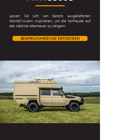
Lassen Sie sich von bereits ausgelieferten
WorldCruisern inspirieren, um die Vorfreude auf
das nächste Abenteuer zu steigern.
BEISPIELFAHRZEUGE ENTDECKEN