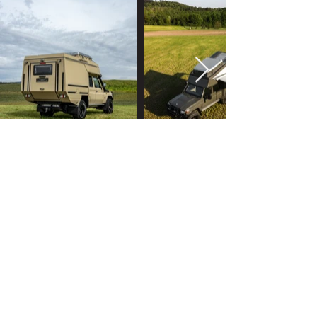
AUSSTATTUNG
Lernen Sie mehr über die Basisversion des
WorldCruiser 3 und stöbern Sie durch die
umfangreiche Zusatzausstattung
- für maximalen Komfort.
AUSSTATTUNG ENTDECKEN