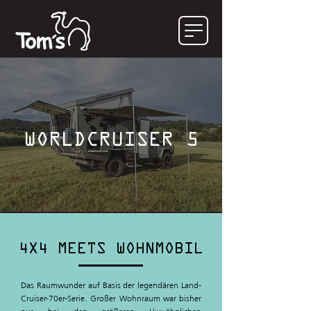
WORLDCRUISER 5
4X4 MEETS WOHNMOBIL
Das Raumwunder auf Basis der legendären Land-
Cruiser-70er-Serie. Großer Wohnraum war bisher