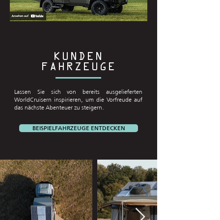
KUNDEN
FAHRZEUGE
Lassen Sie sich von bereits ausgelieferten
WorldCruisern inspirieren, um die Vorfreude auf
das nächste Abenteuer zu steigern.
BEISPIELFAHRZEUGE ENTDECKEN