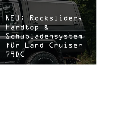
NEU: Rockslider,
Hardtop &
Schubladensystem
für Land Cruiser
79DC
TOM'S FAHRZEUGTECHNIK
Enzlar 5, 91477 Markt Bibart
09162/9888365
info@toms-fahrzeugtechnik.eu
Bitte beachten Sie, dass wir Beratungs- und
Besichtigungstermine
nur
nach
vorheriger
telefonischer Absprache
wahrnehmen können.