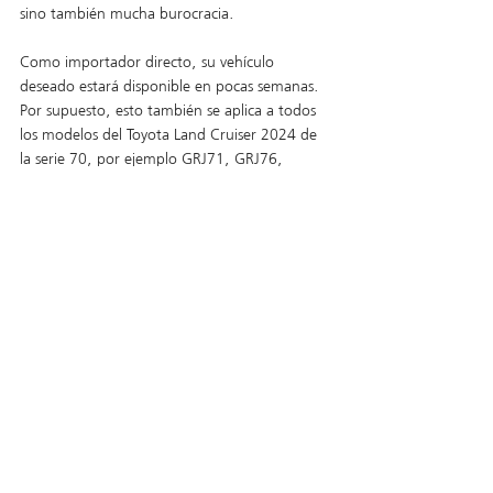
sino también mucha burocracia. 
Como importador directo, su vehículo 
deseado estará disponible en pocas semanas. 
Por supuesto, esto también se aplica a todos 
los modelos del Toyota Land Cruiser 2024 de 
la serie 70, por ejemplo GRJ71, GRJ76, 
GRJ78 y GRJ79 como Cabina Simple y Doble 
Cabina. 
¿Está interesado en un coche nuevo con 
matrícula española? Entonces escríbanos 
directamente a 
europe@toms-
fahrzeugtechnik.eu
Aktuelle Beiträge
Alle ansehen