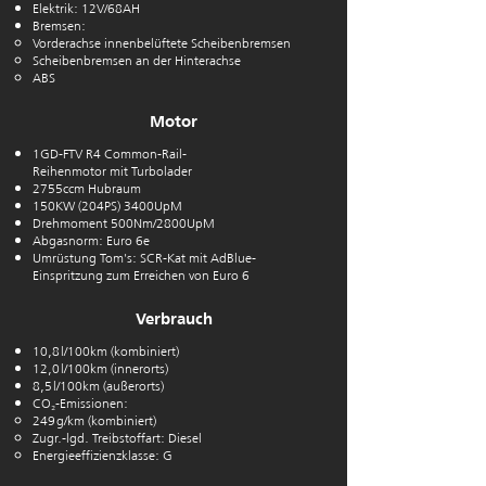
Elektrik: 12V/68AH
Bremsen:
Vorderachse innenbelüftete Scheibenbremsen
Scheibenbremsen an der Hinterachse
ABS
Motor
1GD-FTV R4 Common-Rail-
Reihenmotor mit Turbolader
2755ccm Hubraum
150KW (204PS) 3400UpM
Drehmoment 500Nm/2800UpM
Abgasnorm: Euro 6e
Umrüstung Tom's: SCR-Kat mit AdBlue-
Einspritzung zum Erreichen von Euro 6
Verbrauch
10,8 l/100km (kombiniert)
12,0 l/100km (innerorts)
8,5 l/100km (außerorts)
CO₂-Emissionen:
249 g/km (kombiniert)
Zugr.-lgd. Treibstoffart: Diesel
Energieeffizienzklasse: G