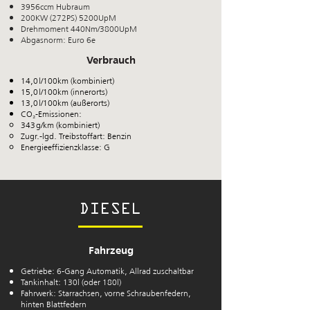
3956ccm Hubraum
200KW (272PS) 5200UpM
Drehmoment 440Nm/3800UpM
Abgasnorm: Euro 6e
Verbrauch
14,0 l/100km (kombiniert)
15,0 l/100km (innerorts)
13,0 l/100km (außerorts)
CO₂-Emissionen:
343 g/km (kombiniert)
Zugr.-lgd. Treibstoffart: Benzin
Energieeffizienzklasse: G
DIESEL
Fahrzeug
Getriebe: 6-Gang Automatik, Allrad zuschaltbar
Tankinhalt: 130l (oder 180l)
Fahrwerk: Starrachsen, vorne Schraubenfedern,
hinten Blattfedern