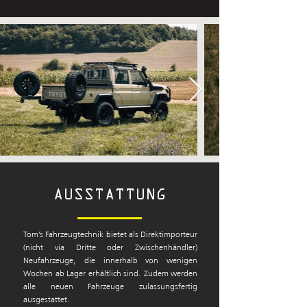
AUSSTATTUNG
Tom’s Fahrzeugtechnik bietet als Direktimporteur
(nicht via Dritte oder Zwischenhändler)
Neufahrzeuge, die innerhalb von wenigen
Wochen ab Lager erhältlich sind. Zudem werden
alle neuen Fahrzeuge zulassungsfertig
ausgestattet.