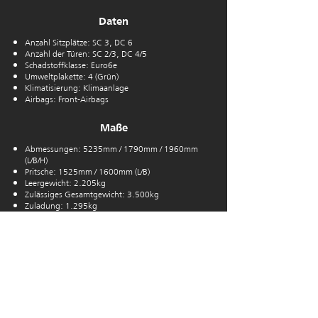
Daten
Anzahl Sitzplätze: SC 3, DC 6
Anzahl der Türen: SC 2/3, DC 4/5
Schadstoffklasse: Euro6e
Umweltplakette: 4 (Grün)
Klimatisierung: Klimaanlage
Airbags: Front-Airbags
Maße
Abmessungen: 5235mm / 1790mm / 1960mm
(L/B/H)
Pritsche: 1525mm / 1600mm (L/B)
Leergewicht: 2.205kg
Zulässiges Gesamtgewicht: 3.500kg
Zuladung: 1.295kg
Anhängelast: 3.500kg gebremst
Dachlast: 150kg
Ausstattung
ABS
Allradantrieb
C
D-Spieler
Elektr. Fensterheber