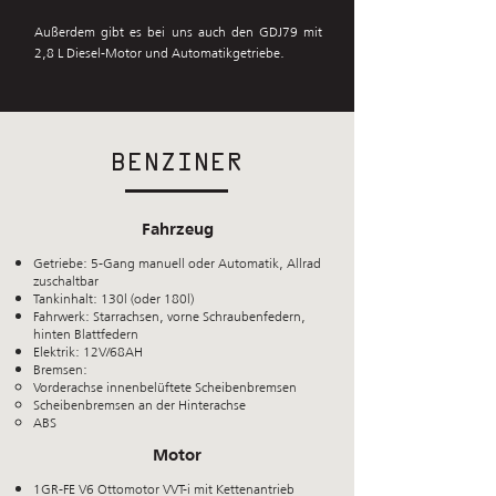
Außerdem gibt es bei uns auch den GDJ79 mit
2,8 L Diesel-Motor und Automatikgetriebe.
BENZINER
Fahrzeug
Getriebe: 5-Gang manuell oder Automatik, Allrad
zuschaltbar
Tankinhalt: 130l (oder 180l)
Fahrwerk: Starrachsen, vorne Schraubenfedern,
hinten Blattfedern
Elektrik: 12V/68AH
Bremsen:
Vorderachse innenbelüftete Scheibenbremsen
Scheibenbremsen an der Hinterachse
ABS
Motor
1GR-FE V6 Ottomotor VVT-i mit Kettenantrieb