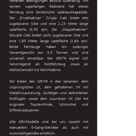
härtesten Bedingungen absolut zuverlässig. Mit
seinem superlangen Radstand hat dieses
Fahrzeug eine fantastische Laderaumkapazität.
Der „Einzelkabiner“ (Single Cab) bietet drei
zugelassene Sitze und eine 2,23 Meter lange
Ladefläche (3,58 qm). Der „Doppelkabiner“
(Double Cab) bietet sechs zugelassene Sitze und
eine 1,65 Meter lange Ladefläche (2,64 qm).
Beide Fahrzeuge haben ein zulässiges
Gesamtgewicht von 3,5 Tonnen und sind
universell einsetzbar. Der GRJ79 eignet sich
hervorragend als Nutzfahrzeug sowie als
Weltreisemobil mit Wohnkabine.
Wir bieten den GRJ79 in drei Varianten‭: ‬dem
ursprünglichen LX‭, ‬dem gehobenen VX mit
Metallic-Lackierung‭, ‬Alufelgen und verbreiterten
Kotflügeln sowie dem luxuriösen VX LIM mit
originaler Toyota-Winde‭, ‬Schnorchel und
Differenzialsperren‭.‬
Alle GRJ-Modelle sind bei uns sowohl mit
manuellem 5-Gang-Getriebe als auch mit
Automatikgetriebe erhältlich.